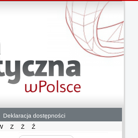
Deklaracja dostępności
W
Z
Ż
Ź
Szukaj