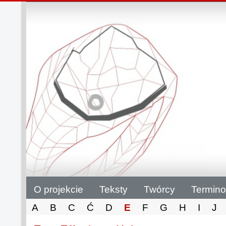
O projekcie
Teksty
Twórcy
Termino
A
B
C
Ć
D
E
F
G
H
I
J