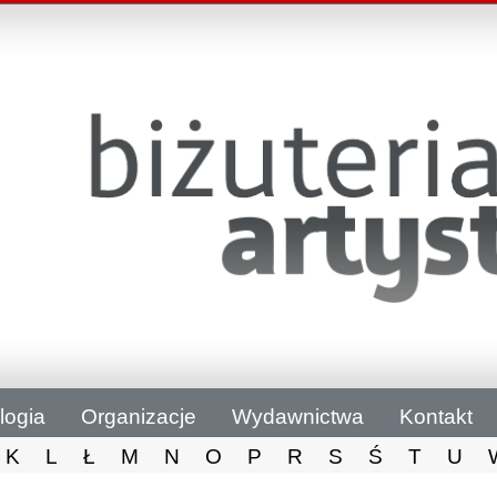
logia
Organizacje
Wydawnictwa
Kontakt
K
L
Ł
M
N
O
P
R
S
Ś
T
U