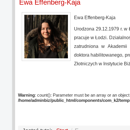
Ewa Effenberg-Kaja
Ewa Effenberg-Kaja
Urodzona 29.12.1979 r. w 
pracuje w Łodzi. Działalnoś
zatrudniona w Akademii 
doktora habilitowanego, p
Złotniczych w Instytucie Biż
Warning
: count(): Parameter must be an array or an objec
/home/adminbiz/public_html/components/com_k2/templa