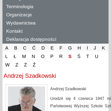
Terminologia
Organizacje
Wydawnictwa
Kontakt
Deklaracja dostępności
A
B
C
Ć
D
E
F
G
H
I
J
K
L
Ł
M
N
O
P
R
S
Ś
T
U
W
Z
Ż
Ź
Andrzej Szadkowski
Andrzej Szadkowski
Urodził się 4 czerwca 1947 r
Państwowej Wyższej Szkole Szt