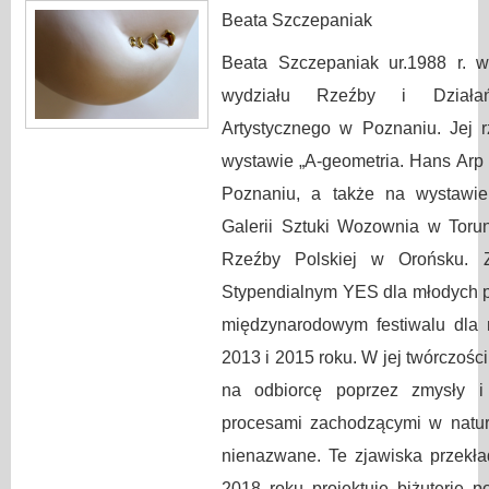
Beata Szczepaniak
Beata Szczepaniak ur.1988 r. w
wydziału Rzeźby i Działań
Artystycznego w Poznaniu. Jej 
wystawie „A-geometria. Hans Ar
Poznaniu, a także na wystawie
Galerii Sztuki Wozownia w Tor
Rzeźby Polskiej w Orońsku. 
Stypendialnym YES dla młodych p
międzynarodowym festiwalu dla
2013 i 2015 roku. W jej twórczości
na odbiorcę poprzez zmysły i 
procesami zachodzącymi w naturz
nienazwane. Te zjawiska przekła
2018 roku projektuje biżuterię 