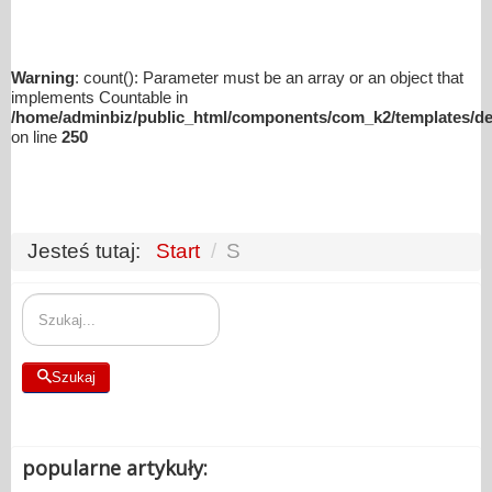
Warning
: count(): Parameter must be an array or an object that
implements Countable in
/home/adminbiz/public_html/components/com_k2/templates/def
on line
250
Jesteś tutaj:
Start
/
S
Szukaj
Szukaj
popularne artykuły: