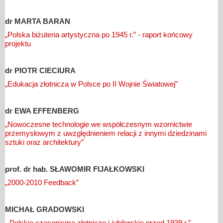
dr MARTA BARAN
„Polska biżuteria artystyczna po 1945 r.” - raport końcowy
projektu
dr PIOTR CIECIURA
„Edukacja złotnicza w Polsce po II Wojnie Światowej”
dr EWA EFFENBERG
„Nowoczesne technologie we współczesnym wzornictwie
przemysłowym z uwzględnieniem relacji z innymi dziedzinami
sztuki oraz architektury”
prof. dr hab. SŁAWOMIR FIJAŁKOWSKI
„2000-2010 Feedback”
MICHAŁ GRADOWSKI
„Polskie czasopisma złotnicze i jubilerskie przed 1939 r.”