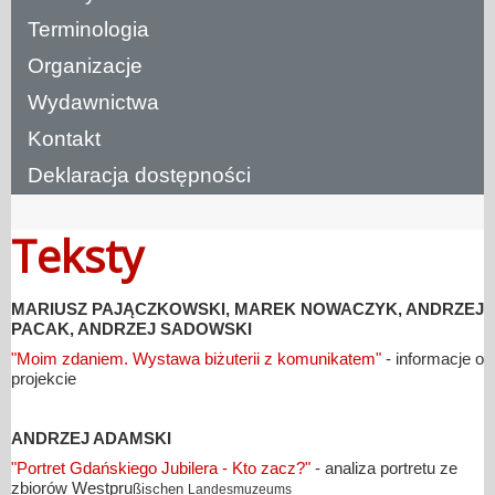
Terminologia
Organizacje
Wydawnictwa
Kontakt
Deklaracja dostępności
Teksty
MARIUSZ PAJĄCZKOWSKI, MAREK NOWACZYK, ANDRZEJ
PACAK, ANDRZEJ SADOWSKI
"Moim zdaniem. Wystawa biżuterii z komunikatem"
- informacje o
projekcie
ANDRZEJ ADAMSKI
"Portret Gdańskiego Jubilera - Kto zacz?"
- analiza portretu ze
zbiorów Westpru
ßischen
Landesmuzeums