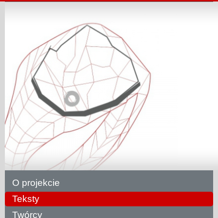
O projekcie
Teksty
Twórcy