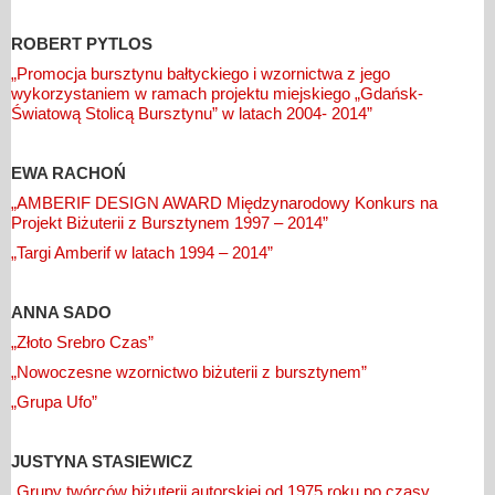
ROBERT PYTLOS
„Promocja bursztynu bałtyckiego i wzornictwa z jego
wykorzystaniem w ramach projektu miejskiego „Gdańsk-
Światową Stolicą Bursztynu” w latach 2004- 2014”
EWA RACHOŃ
„AMBERIF DESIGN AWARD Międzynarodowy Konkurs na
Projekt Biżuterii z Bursztynem 1997 – 2014”
„Targi Amberif w latach 1994 – 2014”
ANNA SADO
„Złoto Srebro Czas”
„Nowoczesne wzornictwo biżuterii z bursztynem”
„Grupa Ufo”
JUSTYNA STASIEWICZ
„Grupy twórców biżuterii autorskiej od 1975 roku po czasy