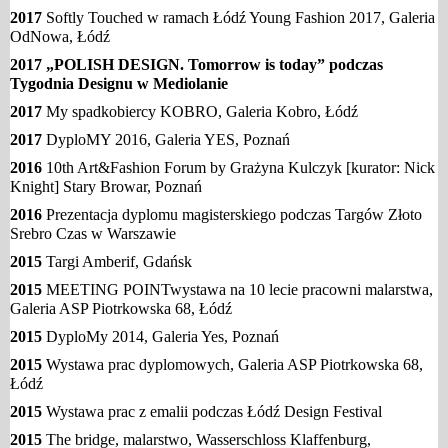
2017
Softly Touched w ramach Łódź Young Fashion 2017
,
Galeria
OdNowa, Łódź
2017 „POLISH DESIGN. Tomorrow is today” podczas
Tygodnia Designu w Mediolanie
2017
My spadkobiercy KOBRO, Galeria Kobro, Łódź
2017
DyploMY 2016, Galeria YES, Poznań
2016
10th Art&Fashion Forum by Grażyna Kulczyk [kurator: Nick
Knight] Stary Browar, Poznań
2016
Prezentacja dyplomu magisterskiego podczas Targów Złoto
Srebro Czas w Warszawie
2015
Targi Amberif, Gdańsk
2015
MEETING POINTwystawa na 10 lecie pracowni malarstwa,
Galeria ASP Piotrkowska 68, Łódź
2015
DyploMy 2014, Galeria Yes, Poznań
2015
Wystawa prac dyplomowych, Galeria ASP Piotrkowska 68,
Łódź
2015
Wystawa prac z emalii podczas Łódź Design Festival
2015
The bridge, malarstwo,
Wasserschloss Klaffenburg,