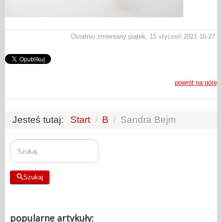
Ostatnio zmieniany piątek, 15 styczeń 2021 16:27
powrót na górę
Jesteś tutaj:
Start
/
B
/
Sandra Bejm
Szukaj
Szukaj
popularne artykuły: