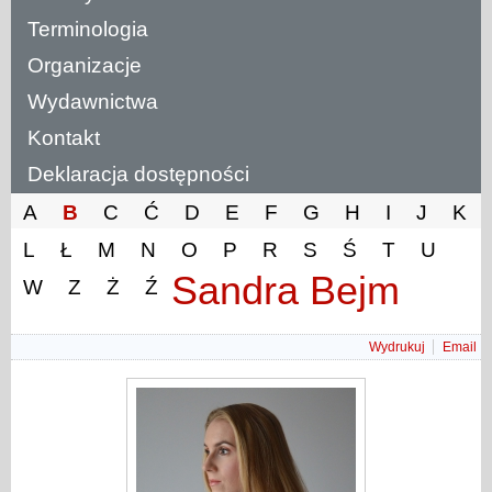
Terminologia
Organizacje
Wydawnictwa
Kontakt
Deklaracja dostępności
A
B
C
Ć
D
E
F
G
H
I
J
K
L
Ł
M
N
O
P
R
S
Ś
T
U
Sandra Bejm
W
Z
Ż
Ź
Wydrukuj
Email