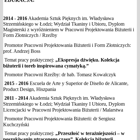
EDUKACJA:
2014 - 2016
Akademia Sztuk Pięknych im. Władysława
Strzemińskiego w Łodzi; Wydział Tkaniny i Ubioru, Dyplom
Magisterski z wyróżnieniem w Pracowni Projektowania Biżuterii i
Form Złotniczych / Rzeźby
Promotor Pracowni Projektowania Biżuterii i Form Złotniczych:
prof. Andrzej Boss
Temat pracy praktycznej:
„Ekspresja dźwięku. Kolekcja
biżuterii i toreb inspirowana cymatyką.”
Promotor Pracowni Rzeźby: dr hab.
Tomasz Kowalczyk
2015 - 2016
Escuela de Arte y Superior de Diseño de Alicante,
Product Design, Hiszpania
2011 - 2014
Akademia Sztuk Pięknych im. Władysława
Strzemińskiego w Łodzi; Wydział Tkaniny I Ubioru, Dyplom
Licencjacki w Pracowni Projektowania Biżuterii / Malarstwa
Promotor Pracowni Projektowania Biżuterii: dr Sergiusz
Kuchczyński
Temat pracy praktycznej:
„Przeszłość w teraźniejszości – w
poszukiwaniu utraconego czasu”. Kolekcja biżuterii.