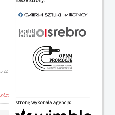
nasze strony:
16:22
.
 górę
stronę wykonała agencja: