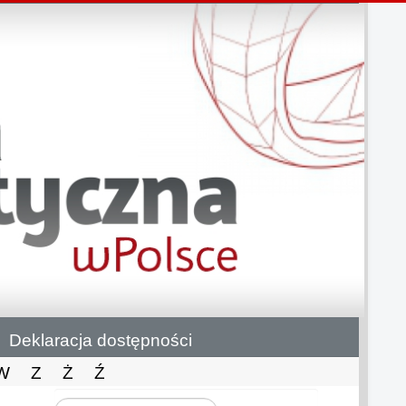
Deklaracja dostępności
W
Z
Ż
Ź
Szukaj