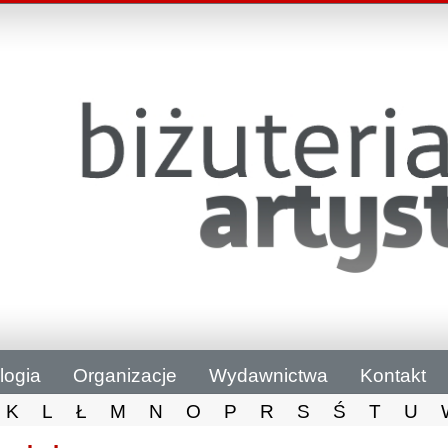
logia
Organizacje
Wydawnictwa
Kontakt
K
L
Ł
M
N
O
P
R
S
Ś
T
U