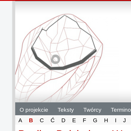
O projekcie
Teksty
Twórcy
Termino
A
B
C
Ć
D
E
F
G
H
I
J