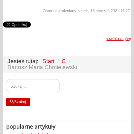
Ostatnio zmieniany piątek, 15 styczeń 2021 16:27
powrót na górę
Jesteś tutaj:
Start
/
C
/
Bartosz Maria Chmielewski
Szukaj
Szukaj
popularne artykuły: