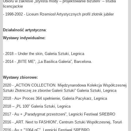
Ubioru w zakresie „stylista mody – projektowanie biżuterii” – studia
licencjackie
- 1998-2002 - Liceum Rzemiosł Artystycznych profil złotnik jubiler
Działalność artystyczna
:
Wystawy indywidualne:
- 2018 – Under the skin, Galeria Sztuki, Legnica
- 2014 - „BITE ME”, „La Basilica Galeria”, Barcelona.
Wystawy zbiorowe:
2020 - „ACTION COLLECTION. Międzynarodowa Kolekcja Współczesnej
Sztuki Złotniczej ze zbiorów Galerii Sztuki” Galeria Sztuki, Legnica
2018 - Au+ Proces 364 spełnienie, Galeria Pacykarz, Legnica
2018 – „PL 100” Galeria Sztuki, Legnica
2017 - Au + „Paradygmat przestrzeni”, Legnicki Festiwal SREBRO
2016 - „ART. Next to FASHION”, Centrum Sztuki Współczesnej, Toruń
2016 - Au + "1064 oC", Legnicki Festiwal SREBRO