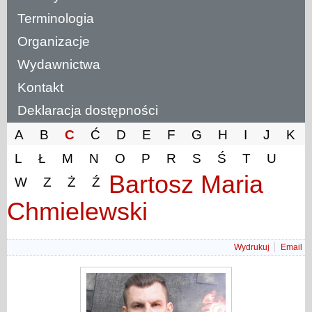
Terminologia
Organizacje
Wydawnictwa
Kontakt
Deklaracja dostępności
A
B
C
Ć
D
E
F
G
H
I
J
K
L
Ł
M
N
O
P
R
S
Ś
T
U
Bartosz Maria
W
Z
Ż
Ź
Chmielewski
Wydrukuj
Email