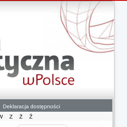
Deklaracja dostępności
W
Z
Ż
Ź
Szukaj