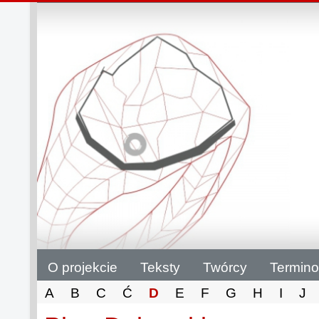
O projekcie
Teksty
Twórcy
Termino
A
B
C
Ć
D
E
F
G
H
I
J