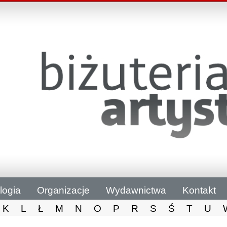
logia
Organizacje
Wydawnictwa
Kontakt
K
L
Ł
M
N
O
P
R
S
Ś
T
U