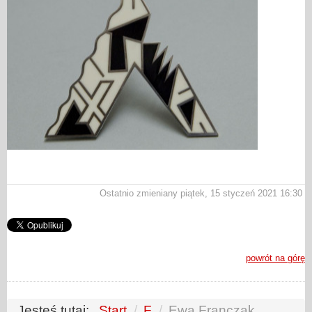
Ostatnio zmieniany piątek, 15 styczeń 2021 16:30
powrót na górę
Jesteś tutaj:
Start
/
F
/
Ewa Franczak