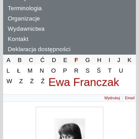
Terminologia
Organizacje
Wydawnictwa
Kontakt
Deklaracja dostępności
A
B
C
Ć
D
E
F
G
H
I
J
K
L
Ł
M
N
O
P
R
S
Ś
T
U
Ewa Franczak
W
Z
Ż
Ź
Wydrukuj
Email