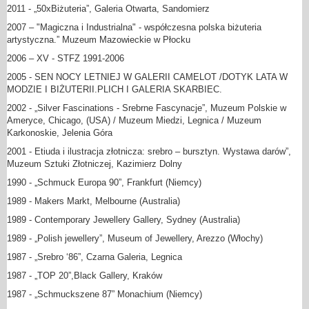
2011 - „50xBiżuteria”, Galeria Otwarta, Sandomierz
2007 – "Magiczna i Industrialna" - współczesna polska biżuteria
artystyczna.” Muzeum Mazowieckie w Płocku
2006 – XV - STFZ 1991-2006
2005 - SEN NOCY LETNIEJ W GALERII CAMELOT /DOTYK LATA W
MODZIE I BIŻUTERII.PLICH I GALERIA SKARBIEC.
2002 - „Silver Fascinations - Srebrne Fascynacje”, Muzeum Polskie w
Ameryce, Chicago, (USA) / Muzeum Miedzi, Legnica / Muzeum
Karkonoskie, Jelenia Góra
2001 - Etiuda i ilustracja złotnicza: srebro – bursztyn. Wystawa darów”,
Muzeum Sztuki Złotniczej, Kazimierz Dolny
1990 - „Schmuck Europa 90”, Frankfurt (Niemcy)
1989 - Makers Markt, Melbourne (Australia)
1989 - Contemporary Jewellery Gallery, Sydney (Australia)
1989 - „Polish jewellery”, Museum of Jewellery, Arezzo (Włochy)
1987 - „Srebro ‘86”, Czarna Galeria, Legnica
1987 - „TOP 20”,Black Gallery, Kraków
1987 - „Schmuckszene 87” Monachium (Niemcy)