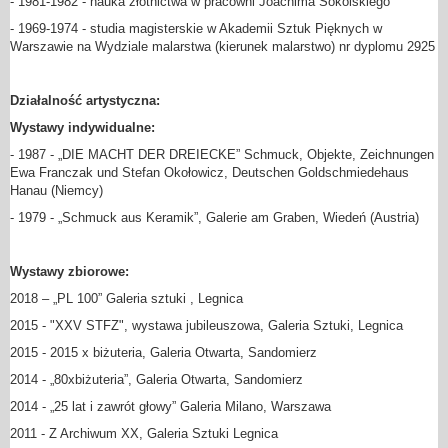
- 1981-1982 - nauka złotnictwa w pracowni Joachima Sokólskiego
- 1969-1974 - studia magisterskie w Akademii Sztuk Pięknych w
Warszawie na Wydziale malarstwa (kierunek malarstwo) nr dyplomu 2925
Działalność artystyczna:
Wystawy indywidualne:
- 1987 - „DIE MACHT DER DREIECKE” Schmuck, Objekte, Zeichnungen
Ewa Franczak und Stefan Okołowicz, Deutschen Goldschmiedehaus
Hanau (Niemcy)
- 1979 - „Schmuck aus Keramik”, Galerie am Graben, Wiedeń (Austria)
Wystawy zbiorowe:
2018 – „PL 100” Galeria sztuki , Legnica
2015 - "XXV STFZ", wystawa jubileuszowa, Galeria Sztuki, Legnica
2015 - 2015 x biżuteria, Galeria Otwarta, Sandomierz
2014 - „80xbiżuteria”, Galeria Otwarta, Sandomierz
2014 - „25 lat i zawrót głowy” Galeria Milano, Warszawa
2011 - Z Archiwum XX, Galeria Sztuki Legnica