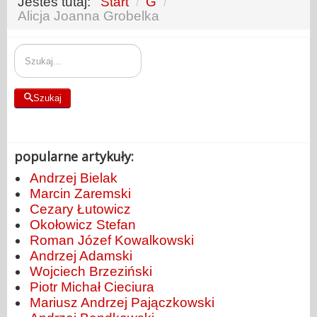
Jesteś tutaj:
Start
/
G
/
Alicja Joanna Grobelka
Szukaj
Szukaj
popularne artykuły:
Andrzej Bielak
Marcin Zaremski
Cezary Łutowicz
Okołowicz Stefan
Roman Józef Kowalkowski
Andrzej Adamski
Wojciech Brzeziński
Piotr Michał Cieciura
Mariusz Andrzej Pajączkowski