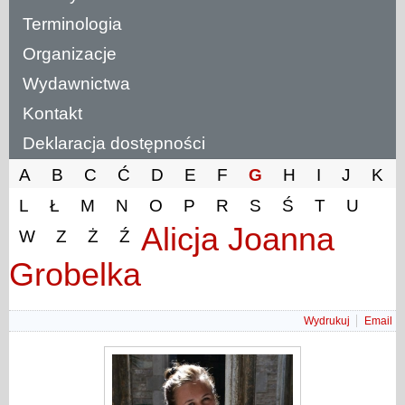
Terminologia
Organizacje
Wydawnictwa
Kontakt
Deklaracja dostępności
A
B
C
Ć
D
E
F
G
H
I
J
K
L
Ł
M
N
O
P
R
S
Ś
T
U
Alicja Joanna
W
Z
Ż
Ź
Grobelka
Wydrukuj
Email