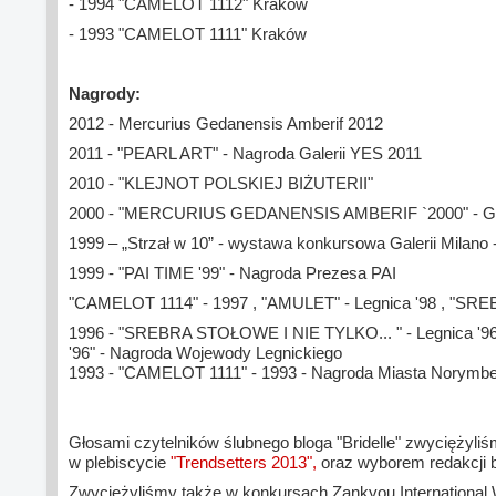
- 1994 "CAMELOT 1112" Kraków
- 1993 "CAMELOT 1111" Kraków
Nagrody:
2012 - Mercurius Gedanensis Amberif 2012
2011 - "PEARL ART" - Nagroda Galerii YES 2011
2010 - "KLEJNOT POLSKIEJ BIŻUTERII"
2000 - "MERCURIUS GEDANENSIS AMBERIF `2000" - 
1999 – „Strzał w 10” - wystawa konkursowa Galerii Milano 
1999 - "PAI TIME '99" - Nagroda Prezesa PAI
"CAMELOT 1114" - 1997 , "AMULET" - Legnica '98 , "SREB
1996 - "SREBRA STOŁOWE I NIE TYLKO... " - Legnica '9
'96" - Nagroda Wojewody Legnickiego
1993 - "CAMELOT 1111" - 1993 - Nagroda Miasta Norymbe
Głosami czytelników ślubnego bloga "Bridelle" zwyciężyli
w plebiscycie
"Trendsetters 2013",
oraz wyborem redakcji 
Zwyciężyliśmy także w konkursach Zankyou International