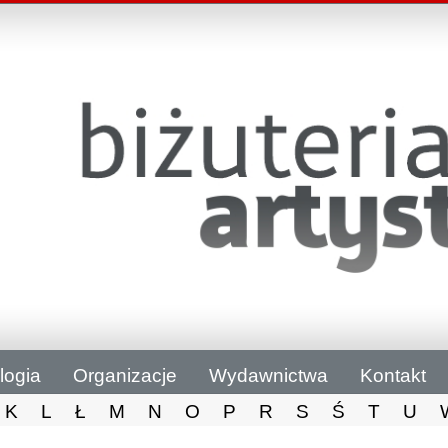
logia
Organizacje
Wydawnictwa
Kontakt
K
L
Ł
M
N
O
P
R
S
Ś
T
U