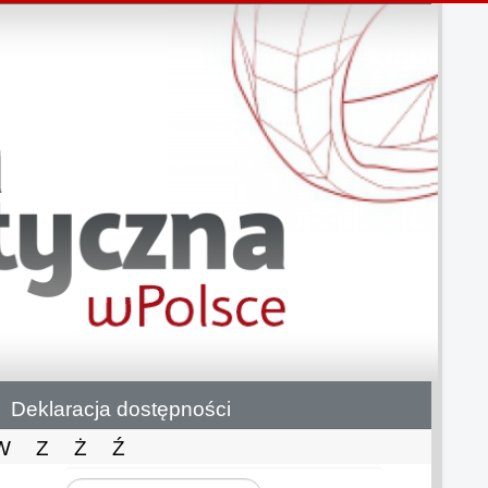
Deklaracja dostępności
W
Z
Ż
Ź
Szukaj