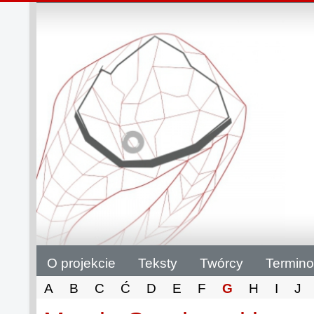
O projekcie
Teksty
Twórcy
Termino
A
B
C
Ć
D
E
F
G
H
I
J