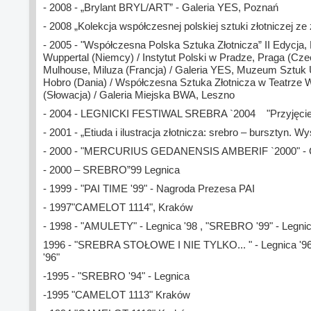
- 2008 - „Brylant BRYL/ART” - Galeria YES, Poznań
- 2008 „Kolekcja współczesnej polskiej sztuki złotniczej z
- 2005 - "Współczesna Polska Sztuka Złotnicza” II Edycja, 
Wuppertal (Niemcy) / Instytut Polski w Pradze, Praga (Cze
Mulhouse, Miluza (Francja) / Galeria YES, Muzeum Sztu
Hobro (Dania) / Współczesna Sztuka Złotnicza w Teatrze 
(Słowacja) / Galeria Miejska BWA, Leszno
- 2004 - LEGNICKI FESTIWAL SREBRA `2004 "Przyjęcie
- 2001 - „Etiuda i ilustracja złotnicza: srebro – bursztyn.
- 2000 - "MERCURIUS GEDANENSIS AMBERIF `2000" 
- 2000 – SREBRO”99 Legnica
- 1999 - "PAI TIME '99" - Nagroda Prezesa PAI
- 1997"CAMELOT 1114", Kraków
- 1998 - "AMULETY" - Legnica '98 , "SREBRO '99" - Legni
1996 - "SREBRA STOŁOWE I NIE TYLKO... " - Legnica '9
'96"
-1995 - "SREBRO '94" - Legnica
-1995 "CAMELOT 1113" Kraków