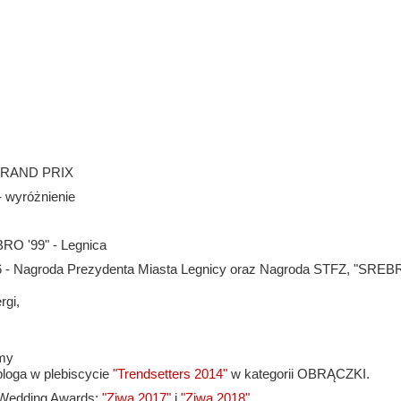
GRAND PRIX
- wyróżnienie
RO '99" - Legnica
6 - Nagroda Prezydenta Miasta Legnicy oraz Nagroda STFZ, "SRE
rgi,
śmy
bloga w plebiscycie
"Trendsetters 2014"
w kategorii OBRĄCZKI.
 Wedding Awards:
"Ziwa 2017"
i
"Ziwa 2018"
.