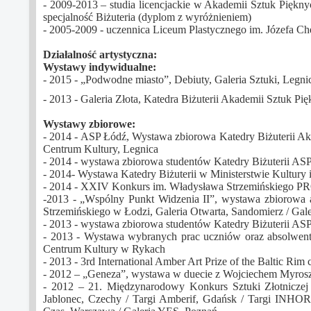
- 2009-2013 – studia licencjackie w Akademii Sztuk Piękn
specjalność Biżuteria (dyplom z wyróżnieniem)
- 2005-2009 - uczennica Liceum Plastycznego im. Józefa Ch
Działalność artystyczna:
Wystawy indywidualne:
- 2015 - „Podwodne miasto”, Debiuty, Galeria Sztuki, Legni
- 2013 - Galeria Złota, Katedra Biżuterii Akademii Sztuk P
Wystawy zbiorowe:
- 2014 - ASP Łódź, Wystawa zbiorowa Katedry Biżuterii Ak
Centrum Kultury, Legnica
- 2014 - wystawa zbiorowa studentów Katedry Biżuterii AS
- 2014- Wystawa Katedry Biżuterii w Ministerstwie Kultur
- 2014 - XXIV Konkurs im. Władysława Strzemińskiego 
-2013 - „Wspólny Punkt Widzenia II”, wystawa zbiorowa
Strzemińskiego w Łodzi, Galeria Otwarta, Sandomierz / Gal
- 2013 - wystawa zbiorowa studentów Katedry Biżuterii AS
- 2013 - Wystawa wybranych prac uczniów oraz absolwe
Centrum Kultury w Rykach
- 2013 - 3rd International Amber Art Prize of the Baltic R
- 2012 – „Geneza”, wystawa w duecie z Wojciechem Myro
- 2012 – 21. Międzynarodowy Konkurs Sztuki Złotniczej „
Jablonec, Czechy / Targi Amberif, Gdańsk / Targi INHO