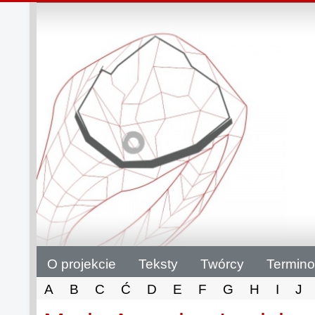
O projekcie
Teksty
Twórcy
Termino
A
B
C
Ć
D
E
F
G
H
I
J