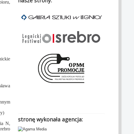
nasze strony:
ioru,
ickie
sława
.
innym
cy)
stronę wykonała agencja:
ia N,
rebro