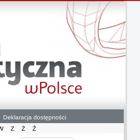
Deklaracja dostępności
W
Z
Ż
Ź
Szukaj