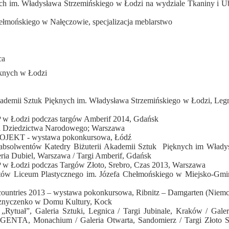
ych im. Władysława Strzemińskiego w Łodzi na wydziale Tkaniny i Ub
ełmońskiego w Nałęczowie, specjalizacja meblarstwo
ca
ięknych w Łodzi
ademii Sztuk Pięknych im. Władysława Strzemińskiego w Łodzi, Legn
P w Łodzi podczas targów Amberif 2014, Gdańsk
y i Dziedzictwa Narodowego; Warszawa
PROJEKT - wystawa pokonkursowa, Łódź
 absolwentów Katedry Biżuterii Akademii Sztuk Pięknych im Włady
eria Dubiel, Warszawa / Targi Amberif, Gdańsk
P w Łodzi podczas Targów Złoto, Srebro, Czas 2013, Warszawa
ntów Liceum Plastycznego im. Józefa Chełmońskiego w Miejsko-Gm
im countries 2013 – wystawa pokonkursowa, Ribnitz – Damgarten (Niem
sznyczenko w Domu Kultury, Kock
Rytuał”, Galeria Sztuki, Legnica / Targi Jubinale, Kraków / Galer
RGENTA, Monachium / Galeria Otwarta, Sandomierz / Targi Złoto S