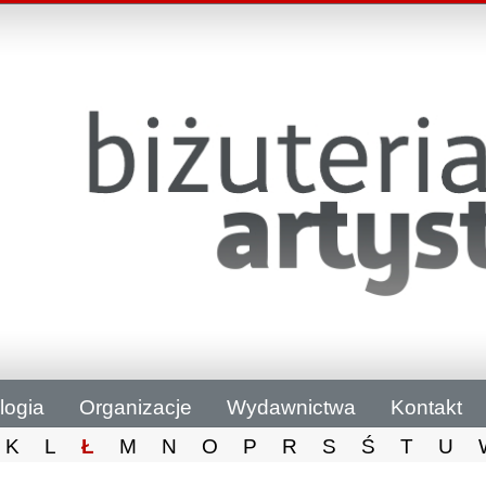
logia
Organizacje
Wydawnictwa
Kontakt
K
L
Ł
M
N
O
P
R
S
Ś
T
U