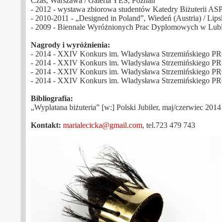
Czas, Warszawa / Galeria YES, Poznań
- 2012 - wystawa zbiorowa studentów Katedry Biżuterii A
- 2010-2011 - „Designed in Poland”, Wiedeń (Austria) / Lip
- 2009 - Biennale Wyróżnionych Prac Dyplomowych w Lubli
Nagrody i wyróżnienia:
- 2014 - XXIV Konkurs im. Władysława Strzemińskiego P
- 2014 - XXIV Konkurs im. Władysława Strzemińskiego PR
- 2014 - XXIV Konkurs im. Władysława Strzemińskiego P
- 2014 - XXIV Konkurs im. Władysława Strzemińskiego PR
Bibliografia:
„Wyplatana biżuteria” [w:] Polski Jubiler, maj/czerwiec 2014
Kontakt:
marialecicka@gmail.com
, tel.723 479 743