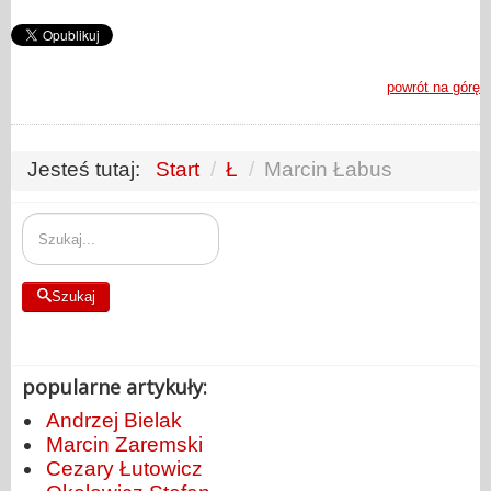
powrót na górę
Jesteś tutaj:
Start
/
Ł
/
Marcin Łabus
Szukaj
Szukaj
popularne artykuły:
Andrzej Bielak
Marcin Zaremski
Cezary Łutowicz