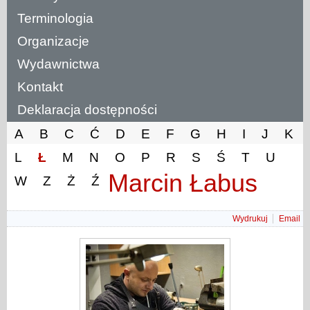
Terminologia
Organizacje
Wydawnictwa
Kontakt
Deklaracja dostępności
A
B
C
Ć
D
E
F
G
H
I
J
K
L
Ł
M
N
O
P
R
S
Ś
T
U
Marcin Łabus
W
Z
Ż
Ź
Wydrukuj
Email