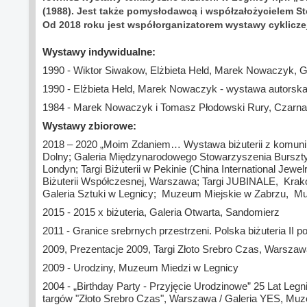
(1988). Jest także pomysłodawcą i współzałożycielem S
Od 2018 roku jest współorganizatorem wystawy cyklicze
Wystawy indywidualne:
1990 - Wiktor Siwakow, Elżbieta Held, Marek Nowaczyk, Ga
1990 - Elżbieta Held, Marek Nowaczyk - wystawa autorska
1984 - Marek Nowaczyk i Tomasz Płodowski Rury, Czarna 
Wystawy zbiorowe:
2018 – 2020 „Moim Zdaniem… Wystawa biżuterii z komuni
Dolny; Galeria Międzynarodowego Stowarzyszenia Bur
Londyn; Targi Biżuterii w Pekinie (China International
Biżuterii Współczesnej, Warszawa; Targi JUBINALE, K
Galeria Sztuki w Legnicy; Muzeum Miejskie w Zabrzu, M
2015 - 2015 x biżuteria, Galeria Otwarta, Sandomierz
2011 - Granice srebrnych przestrzeni. Polska biżuteria II
2009, Prezentacje 2009, Targi Złoto Srebro Czas, Warsza
2009 - Urodziny, Muzeum Miedzi w Legnicy
2004 - „Birthday Party - Przyjęcie Urodzinowe” 25 Lat Legn
targów "Złoto Srebro Czas", Warszawa / Galeria YES, 