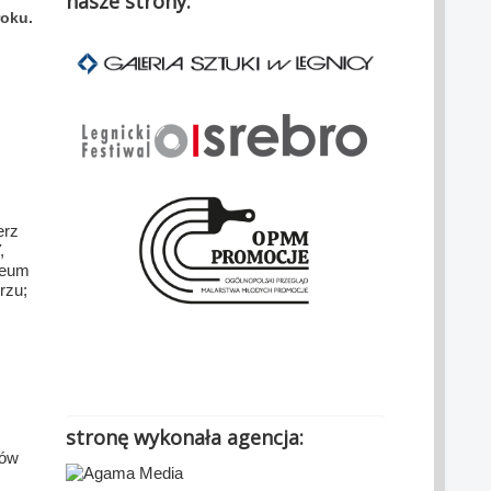
nasze strony:
roku.
erz
,
zeum
rzu;
.
stronę wykonała agencja:
tów