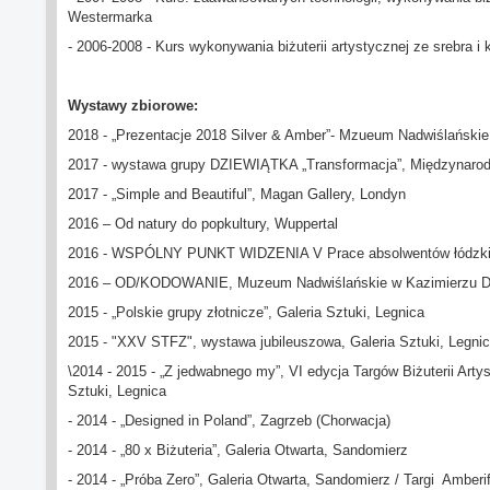
Westermarka
- 2006-2008 - Kurs wykonywania biżuterii artystycznej ze srebra i
Wystawy zbiorowe:
2018 - „Prezentacje 2018 Silver & Amber”- Mzueum Nadwiślańskie,
2017 - wystawa grupy DZIEWIĄTKA „Transformacja”, Międzynarodow
2017 - „Simple and Beautiful”, Magan Gallery, Londyn
2016 – Od natury do popkultury, Wuppertal
2016 - WSPÓLNY PUNKT WIDZENIA V Prace absolwentów łódzkiej 
2016 – OD/KODOWANIE, Muzeum Nadwiślańskie w Kazimierzu 
2015 - „Polskie grupy złotnicze”, Galeria Sztuki, Legnica
2015 - "XXV STFZ", wystawa jubileuszowa, Galeria Sztuki, Legni
\2014 - 2015 - „Z jedwabnego my”, VI edycja Targów Biżuterii Artys
Sztuki, Legnica
- 2014 - „Designed in Poland”, Zagrzeb (Chorwacja)
- 2014 - „80 x Biżuteria”, Galeria Otwarta, Sandomierz
- 2014 - „Próba Zero”, Galeria Otwarta, Sandomierz / Targi Amberi