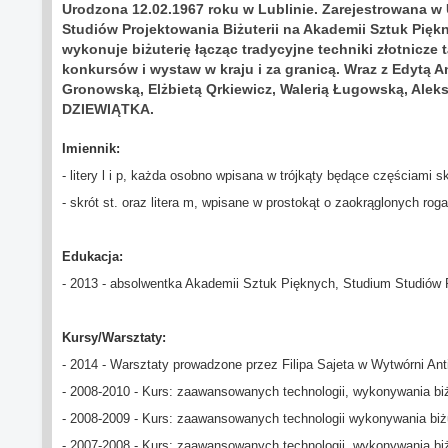
Urodzona 12.02.1967 roku w Lublinie. Zarejestrowana 
Studiów Projektowania Biżuterii na Akademii Sztuk Pięk
wykonuje biżuterię łącząc tradycyjne techniki złotnicz
konkursów i wystaw w kraju i za granicą. Wraz z Edytą 
Gronowską, Elżbietą Qrkiewicz, Walerią Ługowską, Alek
DZIEWIĄTKA.
Imiennik:
- litery l i p, każda osobno wpisana w trójkąty będące częściami 
- skrót st. oraz litera m, wpisane w prostokąt o zaokrąglonych rog
Edukacja:
- 2013 - absolwentka Akademii Sztuk Pięknych, Studium Studiów P
Kursy/Warsztaty:
- 2014 - Warsztaty prowadzone przez Filipa Sajeta w Wytwórni An
- 2008-2010 - Kurs: zaawansowanych technologii, wykonywania biż
- 2008-2009 - Kurs: zaawansowanych technologii wykonywania biżu
- 2007-2008 - Kurs: zaawansowanych technologii, wykonywania biżut