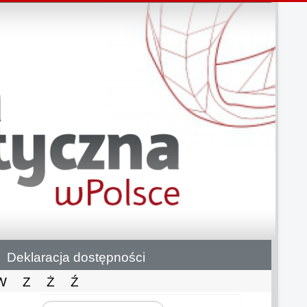
Deklaracja dostępności
W
Z
Ż
Ź
Szukaj