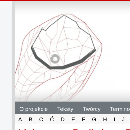
O projekcie
Teksty
Twórcy
Termino
A
B
C
Ć
D
E
F
G
H
I
J