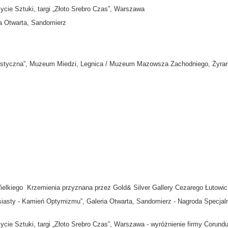
życie Sztuki, targi „Złoto Srebro Czas”, Warszawa
ia Otwarta, Sandomierz
 artystyczna”, Muzeum Miedzi, Legnica / Muzeum Mazowsza Zachodniego, Żyra
 Wielkiego Krzemienia przyznana przez Gold& Silver Gallery Cezarego Łutowi
Pasiasty - Kamień Optymizmu”, Galeria Otwarta, Sandomierz - Nagroda Specjal
użycie Sztuki, targi „Złoto Srebro Czas”, Warszawa - wyróżnienie firmy Corun