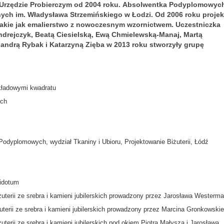
w Urzędzie Probierczym od 2004 roku. Absolwentka Podyplomowyc
nych im. Władysława Strzemińskiego w Łodzi. Od 2006 roku projekt
e takie jak emalierstwo z nowoczesnym wzornictwem. Uczestniczka
Andrejczyk, Beatą Ciesielską, Ewą Chmielewską-Manaj, Martą
sandrą Rybak i Katarzyną Zięba w 2013 roku stworzyły grupę
składowymi kwadratu
ach
odyplomowych, wydział Tkaniny i Ubioru, Projektowanie Biżuterii, Łódź
tidotum
uterii ze srebra i kamieni jubilerskich prowadzony przez Jarosława Westerma
terii ze srebra i kamieni jubilerskich prowadzony przez Marcina Gronkowski
erii ze srebra i kamieni jubilerskich pod okiem Piotra Małysza i Jarosława