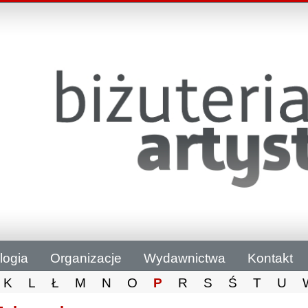
logia
Organizacje
Wydawnictwa
Kontakt
K
L
Ł
M
N
O
P
R
S
Ś
T
U