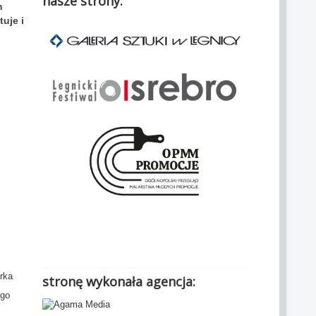
nasze strony:
h
uje i
.
rka
stronę wykonała agencja:
ego