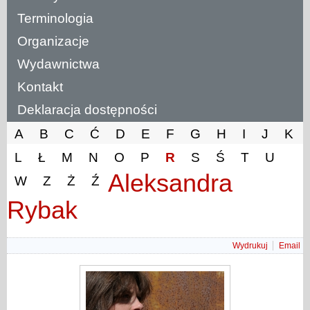
Terminologia
Organizacje
Wydawnictwa
Kontakt
Deklaracja dostępności
A
B
C
Ć
D
E
F
G
H
I
J
K
L
Ł
M
N
O
P
R
S
Ś
T
U
Aleksandra
W
Z
Ż
Ź
Rybak
Wydrukuj
Email