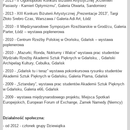
- 2013 - II Ogólnopolski Konkurs Biżuterii Artystycznej „Krzemień
Pasiasty - Kamień Optymizmu”, Galeria Otwarta, Sandomierz
- 2013 - XIII Konkurs Biżuterii Artystycznej „Prezentacje 2013”, Targi
Złoto Srebro Czas, Warszawa / Galeria Adi Art, Łódź
- 2010 - II Międzynarodowe Sympozjum Rzeźbiarskie w Grodźcu, Galeria
Parter, Łódź – wystawa poplenerowa
- 2010 - Centrum Rzeźby Polskiej w Orońsku, Gdańsk – wystawa
poplenerowa
- 2010 - „Mazurki, Ronda, Nokturny i Walce” wystawa prac studentów
Wydziału Rzeźby Akademii Sztuk Pięknych w Gdańsku, , Gdański
Archipelag Kultury, Cebulka, Gdańsk
- 2010 - „Gdańsk tu i teraz” wystawa pokonkursowa rysunku studentów
Akademii Sztuk Pięknych w Gdańsku, Galeria Plama, Gdańsk
- 2009 - „Sztandary”, wystawa prac studentów Akademii Sztuk Pięknych
w Gdańsku, Galeria e66, Gdańsk
- 2009 - wystawa międzynarodowego projektu, Miejsca Spotkań
Europejskich, European Forum of Exchange, Zamek Namedy (Niemcy)
Działalność społeczna:
- od 2012 - członek grupy Dziewiątka