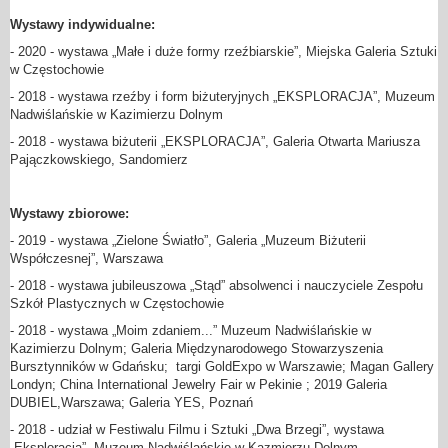
Wystawy indywidualne:
- 2020 - wystawa „Małe i duże formy rzeźbiarskie”, Miejska Galeria Sztuki
w Częstochowie
- 2018 - wystawa rzeźby i form biżuteryjnych „EKSPLORACJA”, Muzeum
Nadwiślańskie w Kazimierzu Dolnym
- 2018 - wystawa biżuterii „EKSPLORACJA”, Galeria Otwarta Mariusza
Pajączkowskiego, Sandomierz
Wystawy zbiorowe:
- 2019 - wystawa „Zielone Światło”, Galeria „Muzeum Biżuterii
Współczesnej”, Warszawa
- 2018 - wystawa jubileuszowa „Stąd” absolwenci i nauczyciele Zespołu
Szkół Plastycznych w Częstochowie
- 2018 - wystawa „Moim zdaniem...” Muzeum Nadwiślańskie w
Kazimierzu Dolnym; Galeria Międzynarodowego Stowarzyszenia
Bursztynników w Gdańsku; targi GoldExpo w Warszawie; Magan Gallery
Londyn; China International Jewelry Fair w Pekinie ; 2019 Galeria
DUBIEL,Warszawa; Galeria YES, Poznań
- 2018 - udział w Festiwalu Filmu i Sztuki „Dwa Brzegi”, wystawa
„Eksploracja”, Muzeum Nadwiślańskie w Kazmierzu Dolnym