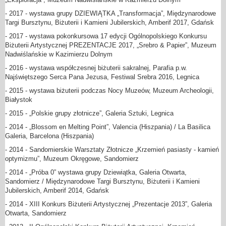
- 2017 - wystawa grupy DZIEWIĄTKA „Transformacja”, Międzynarodowe
Targi Bursztynu, Biżuterii i Kamieni Jubilerskich, Amberif 2017, Gdańsk
- 2017 - wystawa pokonkursowa 17 edycji Ogólnopolskiego Konkursu
Biżuterii Artystycznej PREZENTACJE 2017, „Srebro & Papier”, Muzeum
Nadwiślańskie w Kazimierzu Dolnym
- 2016 - wystawa współczesnej biżuterii sakralnej, Parafia p.w.
Najświętszego Serca Pana Jezusa, Festiwal Srebra 2016, Legnica
- 2015 - wystawa biżuterii podczas Nocy Muzeów, Muzeum Archeologii,
Białystok
- 2015 - „Polskie grupy złotnicze”, Galeria Sztuki, Legnica
- 2014 - „Blossom en Melting Point”, Valencia (Hiszpania) / La Basilica
Galeria, Barcelona (Hiszpania)
- 2014 - Sandomierskie Warsztaty Złotnicze „Krzemień pasiasty - kamień
optymizmu”, Muzeum Okręgowe, Sandomierz
- 2014 - „Próba 0” wystawa grupy Dziewiątka, Galeria Otwarta,
Sandomierz / Międzynarodowe Targi Bursztynu, Biżuterii i Kamieni
Jubilerskich, Amberif 2014, Gdańsk
- 2014 - XIII Konkurs Biżuterii Artystycznej „Prezentacje 2013”, Galeria
Otwarta, Sandomierz