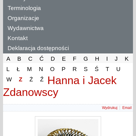
Terminologia
Organizacje
Wydawnictwa
Kontakt
Deklaracja dostępności
A
B
C
Ć
D
E
F
G
H
I
J
K
L
Ł
M
N
O
P
R
S
Ś
T
U
Hanna i Jacek
W
Z
Ż
Ź
Zdanowscy
Wydrukuj
Email