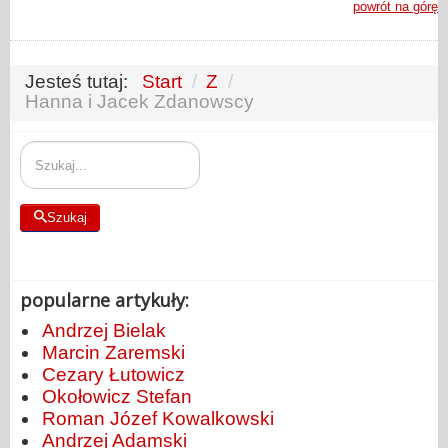
powrót na górę
Jesteś tutaj:
Start
/
Z
/
Hanna i Jacek Zdanowscy
Szukaj
Szukaj
popularne artykuły:
Andrzej Bielak
Marcin Zaremski
Cezary Łutowicz
Okołowicz Stefan
Roman Józef Kowalkowski
Andrzej Adamski